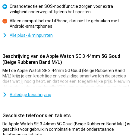
Crashdetectie en SOS-noodfunctie zorgen voor extra
veiligheid onderweg of tijdens het sporten
Pluspunt
Alleen compatibel met iPhone, dus niet te gebruiken met
Android-smartphones
Minpunt
Alle plus- & minpunten
Beschrijving van de Apple Watch SE 3 44mm 5G Goud
(Beige Rubberen Band M/L)
Met de Apple Watch SE 3 44mm 5G Goud (Beige Rubberen Band
M/L) krijg je een krachtige en veelzijdige smartwatch die precies
doet wat jij nodig hebt, en dat voor een toegankelijke prijs. Nieuw in
dit model is de razendsnelle S10-chip, waardoor alles soepel loopt
en apps vliegensvlug reageren. Dankzij geavanceerde sensoren,
Volledige beschrijving
zoals een valdetectie- en omgevingslichtsensor, helpt deze Watch
je om fit, gezond en veilig te blijven. Ook met veiligheid zit je goed,
dankzij de SOS-noodfunctie en Crashdetectie. De optische
hartslagsensor van de tweede generatie, slaaptracking, een
Geschikte telefoons en tablets
temperatuursensor en een helder Retina-display maken dit model
De Apple Watch SE 3 44mm 5G Goud (Beige Rubberen Band M/L) is
helemaal compleet.
geschikt voor gebruik in combinatie met de onderstaande
telefoons en tablets.