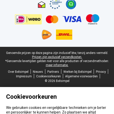
Juridische voettekst
Genoemde prijzen op deze pagina zijn inclusief btw, tenzij anders vermeld.
Prijzen zijn exclusief verzendkosten.
*Genoemde levertijden gelden niet voor alle producten of verzendmethoden:
meer informatie.
Over Belsimpel
Nieuws
Partners
Werken bij Belsimpel
Privacy
Impressum
Cookievoorkeuren
Algemene voorwaarden
© 2026 Belsimpel
Cookievoorkeuren
We gebruiken cookies en vergelijkbare technieken om je beter
en persoonlijker te kunnen helpen. Zo plaatsen we altijd