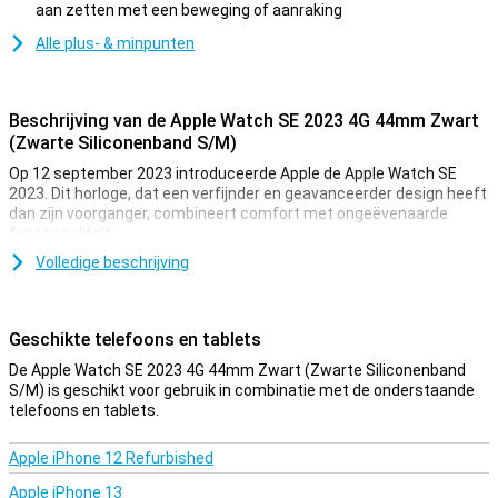
aan zetten met een beweging of aanraking
Minpunt
Alle plus- & minpunten
Beschrijving van de Apple Watch SE 2023 4G 44mm Zwart
(Zwarte Siliconenband S/M)
Op 12 september 2023 introduceerde Apple de Apple Watch SE
2023. Dit horloge, dat een verfijnder en geavanceerder design heeft
dan zijn voorganger, combineert comfort met ongeëvenaarde
functionaliteit.
Met dit slimme horloge lees je de tijd en je berichten van een mooi
Volledige beschrijving
OLED-scherm af. Dit scherm heeft een extra hoog contrast en
zorgt ervoor dat jij alles duidelijk ziet. Met de ingebouwde sensor
monitor je hoe jouw slaap eruit ziet. Het voordeel hiervan is dat je
Geschikte telefoons en tablets
horloge je vertelt op welke momenten in de nacht je het diepst
slaapt. Plan je wekker handig in op de momenten wanneer je licht
De Apple Watch SE 2023 4G 44mm Zwart (Zwarte Siliconenband
slaapt, zodat je nog beter ontwaakt.
S/M) is geschikt voor gebruik in combinatie met de onderstaande
telefoons en tablets.
Het effect op je gezondheid zien dankzij continue
hartslagmeting
Apple iPhone 12 Refurbished
Dankzij de continue hartslagmeting bij dit horloge houd je dagelijks
Apple iPhone 13