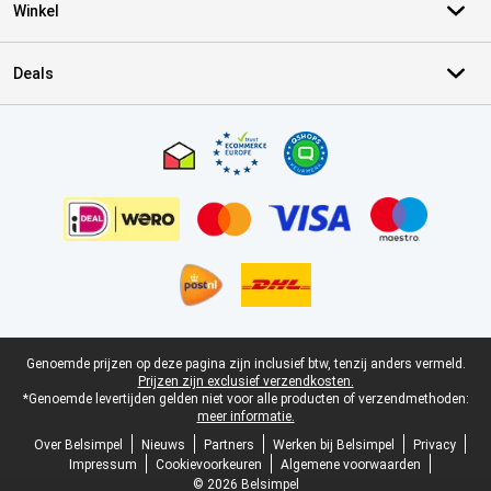
Winkel
Deals
Certificaten, betaalmethoden, bezorgingsdienst partners
Juridische voettekst
Genoemde prijzen op deze pagina zijn inclusief btw, tenzij anders vermeld.
Prijzen zijn exclusief verzendkosten.
*Genoemde levertijden gelden niet voor alle producten of verzendmethoden:
meer informatie.
Over Belsimpel
Nieuws
Partners
Werken bij Belsimpel
Privacy
Impressum
Cookievoorkeuren
Algemene voorwaarden
© 2026 Belsimpel