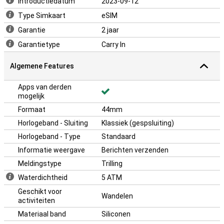
Introductiedatum
2023-09-12
Type Simkaart
eSIM
Garantie
2 jaar
Garantietype
Carry In
Algemene Features
Apps van derden
mogelijk
Formaat
44mm
Horlogeband - Sluiting
Klassiek (gespsluiting)
Horlogeband - Type
Standaard
Informatie weergave
Berichten verzenden
Meldingstype
Trilling
Waterdichtheid
5 ATM
Geschikt voor
Wandelen
activiteiten
Materiaal band
Siliconen