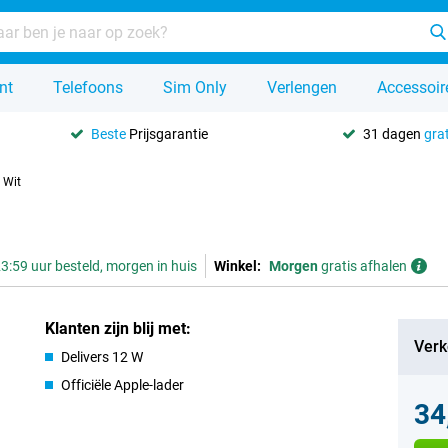
nt
Telefoons
Sim Only
Verlengen
Accessoir
Beste
Prijsgarantie
31 dagen
grat
 Wit
3:59 uur besteld, morgen in huis
Winkel:
Morgen
gratis afhalen
Klanten zijn blij met:
Verk
Delivers 12 W
Officiële Apple-lader
34