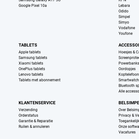
Samsung Galaxy A17 5G
KPN
Google Pixel 10a
Lebara
Odido
Simpel
Simyo
Vodafone
Youfone
TABLETS
ACCESSO
Apple tablets
Hoesjes & C
Samsung tablets
Screenprote
Xiaomi tablets
Powerbank
OnePlus tablets
Oordopjes
Lenovo tablets
Koptelefoo
Tablets met abonnement
Smartwatch
Bluetooth s
Alle accesso
KLANTENSERVICE
BELSIMP
Verzending
Over Belsim
Orderstatus
Privacy & Ve
Garantie & Reparatie
Toegankelij
Ruilen & annuleren
Onze softwa
Vacatures