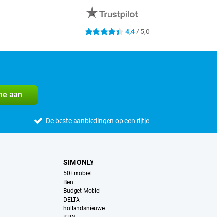
0
4,4
/ 5,0
4.4 sterren
me aan
De beste aanbiedingen op een rijtje
SIM ONLY
50+mobiel
Ben
Budget Mobiel
DELTA
hollandsnieuwe