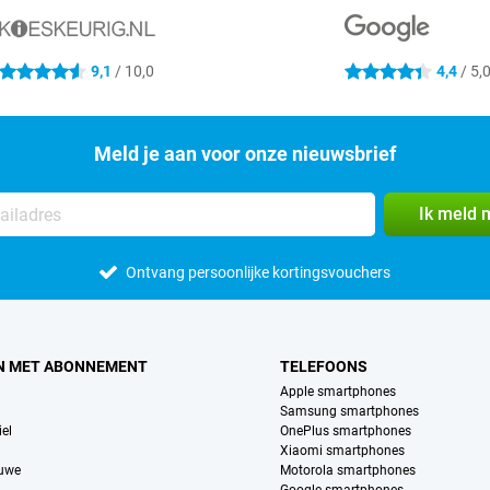
9,1
/ 10,0
4,4
/ 5,
4.6 sterren
4.4 sterren
Meld je aan voor onze nieuwsbrief
Ik meld 
Ontvang persoonlijke kortingsvouchers
N MET ABONNEMENT
TELEFOONS
Apple smartphones
Samsung smartphones
el
OnePlus smartphones
Xiaomi smartphones
euwe
Motorola smartphones