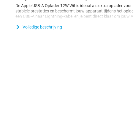
De Apple USB-A Oplader 12W Wit is ideaal als extra oplader voor t
stabiele prestaties en beschermt jouw apparaat tijdens het opl
een USB-A naar Lightning-kabel en je bent direct klaar om jouw
energie te voorzien. Dankzij de strakke afwerking sluit hij goed 
Volledige beschrijving