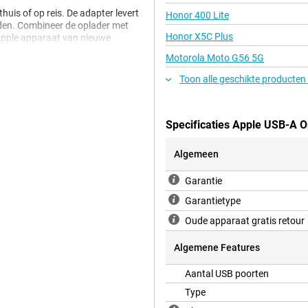
huis of op reis. De adapter levert
Honor 400 Lite
aden. Combineer de oplader met
Honor X5C Plus
 Apple apparaat van nieuwe
aan op andere Apple accessoires.
Motorola Moto G56 5G
Toon alle geschikte producten
Specificaties Apple USB-A 
Algemeen
Garantie
Garantietype
Oude apparaat gratis retour
Algemene Features
Aantal USB poorten
Type