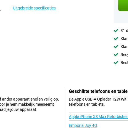
Uitgebreide specificaties
31 d
Klan
Klan
Rec
Best
Geschikte telefoons en table
 ander apparaat snel en veilig op.
De Apple USB-A Oplader 12W Wit i
door je hem makkelijk meeneemt
telefoons en tablets.
laad je jouw apparaat
Apple iPhone XS Max Refurbishe
Emporia Joy 4G