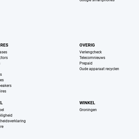
Google smartphones
IRES
OVERIG
ases
Verlengcheck
ctors
Telecomnieuws
s
Prepaid
Oude apparaat recyclen
ns
es
peakers
ires
EL
WINKEL
pel
Groningen
iligheid
kheidsverklaring
re