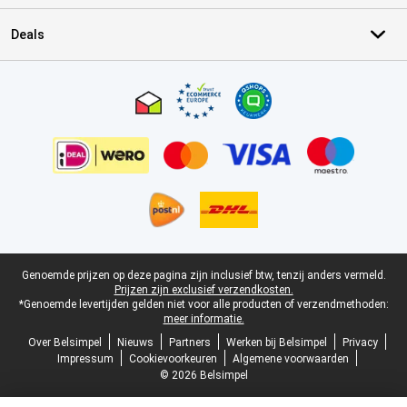
Deals
Certificaten, betaalmethoden, bezorgingsdienst partners
Juridische voettekst
Genoemde prijzen op deze pagina zijn inclusief btw, tenzij anders vermeld.
Prijzen zijn exclusief verzendkosten.
*Genoemde levertijden gelden niet voor alle producten of verzendmethoden:
meer informatie.
Over Belsimpel
Nieuws
Partners
Werken bij Belsimpel
Privacy
Impressum
Cookievoorkeuren
Algemene voorwaarden
© 2026 Belsimpel