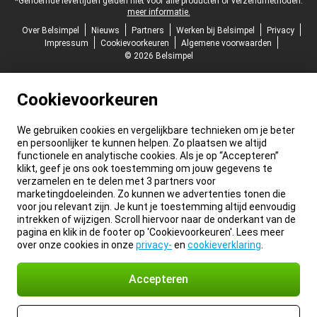
*Genoemde levertijden gelden niet voor alle producten of verzendmethoden:
meer informatie.
Over Belsimpel
Nieuws
Partners
Werken bij Belsimpel
Privacy
Impressum
Cookievoorkeuren
Algemene voorwaarden
© 2026 Belsimpel
Cookievoorkeuren
We gebruiken cookies en vergelijkbare technieken om je beter
en persoonlijker te kunnen helpen. Zo plaatsen we altijd
functionele en analytische cookies. Als je op “Accepteren”
klikt, geef je ons ook toestemming om jouw gegevens te
verzamelen en te delen met 3 partners voor
marketingdoeleinden. Zo kunnen we advertenties tonen die
voor jou relevant zijn. Je kunt je toestemming altijd eenvoudig
intrekken of wijzigen. Scroll hiervoor naar de onderkant van de
pagina en klik in de footer op 'Cookievoorkeuren'. Lees meer
over onze cookies in onze
privacy-
en
cookieverklaring
.
Accepteren