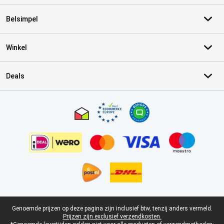
Belsimpel
Winkel
Deals
Certificaten, betaalmethoden, bezorgingsdienst partners
Juridische voettekst
Genoemde prijzen op deze pagina zijn inclusief btw, tenzij anders vermeld.
Prijzen zijn exclusief verzendkosten.