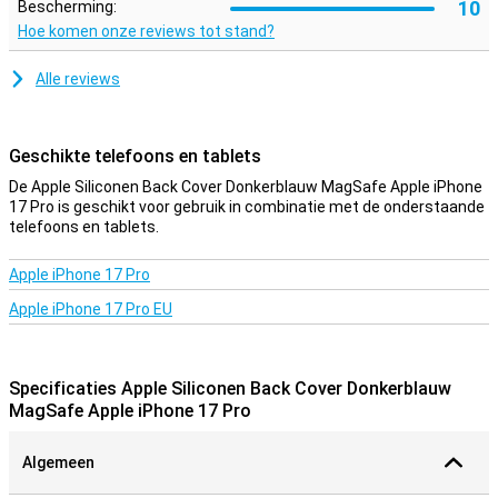
10
Bescherming:
screenprotector.
Hoe komen onze reviews tot stand?
Kleurrijke back cover
Alle reviews
De Apple Siliconen Back Cover Donkerblauw MagSafe Apple iPhone
17 Pro is voorzien van een mooi kleurtje. Geef je iPhone een
persoonlijke touch door voor dit kleurrijke hoesje te kiezen!
Geschikte telefoons en tablets
De Apple Siliconen Back Cover Donkerblauw MagSafe Apple iPhone
17 Pro is geschikt voor gebruik in combinatie met de onderstaande
telefoons en tablets.
Apple iPhone 17 Pro
Apple iPhone 17 Pro EU
Specificaties Apple Siliconen Back Cover Donkerblauw
MagSafe Apple iPhone 17 Pro
Algemeen