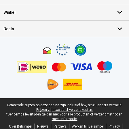
Winkel
Deals
Certificaten, betaalmethoden, bezorgingsdienst partners
Juridische voettekst
Genoemde prijzen op deze pagina zijn inclusief btw, tenzij anders vermeld.
Prijzen zijn exclusief verzendkosten.
*Genoemde levertijden gelden niet voor alle producten of verzendmethoden:
meer informatie.
Over Belsimpel
Nieuws
Partners
Werken bij Belsimpel
Privacy