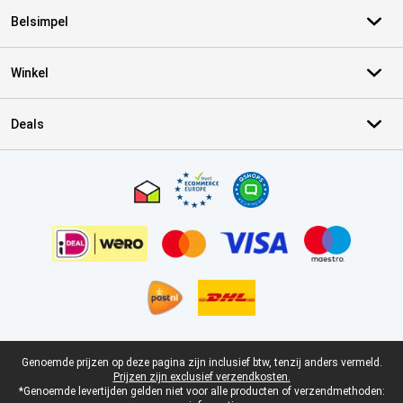
Belsimpel
Winkel
Deals
Certificaten, betaalmethoden, bezorgingsdienst partners
Juridische voettekst
Genoemde prijzen op deze pagina zijn inclusief btw, tenzij anders vermeld.
Prijzen zijn exclusief verzendkosten.
*Genoemde levertijden gelden niet voor alle producten of verzendmethoden: