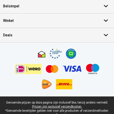
Belsimpel
Winkel
Deals
Certificaten, betaalmethoden, bezorgingsdienst partners
Juridische voettekst
Genoemde prijzen op deze pagina zijn inclusief btw, tenzij anders vermeld.
Prijzen zijn exclusief verzendkosten.
*Genoemde levertijden gelden niet voor alle producten of verzendmethoden: