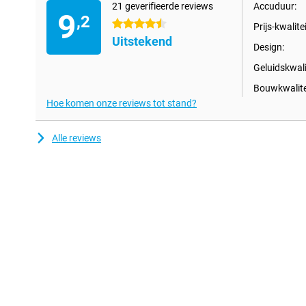
21 geverifieerde reviews
Accuduur:
past zich naadloos aan.
9
,2
4.5 sterren
Prijs-kwalitei
Uitstekend
Design:
Geluidskwali
Bouwkwalite
Hoe komen onze reviews tot stand?
Alle reviews