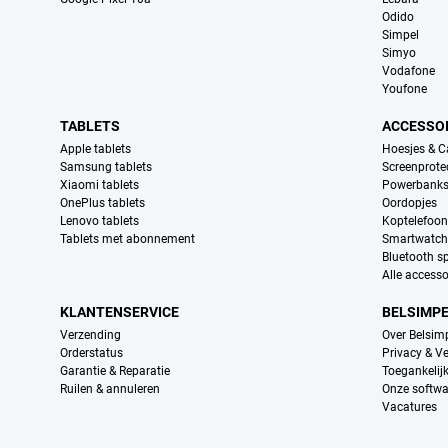
Odido
Simpel
Simyo
Vodafone
Youfone
TABLETS
ACCESSO
Apple tablets
Hoesjes & C
Samsung tablets
Screenprote
Xiaomi tablets
Powerbank
OnePlus tablets
Oordopjes
Lenovo tablets
Koptelefoo
Tablets met abonnement
Smartwatch
Bluetooth s
Alle accesso
KLANTENSERVICE
BELSIMP
Verzending
Over Belsim
Orderstatus
Privacy & Ve
Garantie & Reparatie
Toegankelij
Ruilen & annuleren
Onze softwa
Vacatures