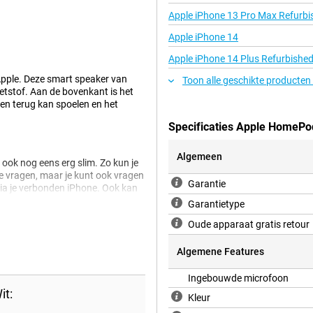
Apple iPhone 13 Pro Max Refurbi
Apple iPhone 14
Apple iPhone 14 Plus Refurbishe
pple. Deze smart speaker van
Toon alle geschikte producten
etstof. Aan de bovenkant is het
en terug kan spoelen en het
Specificaties Apple HomePo
Algemeen
s ook nog eens erg slim. Zo kun je
 te vragen, maar je kunt ook vragen
Garantie
 via je verbonden iPhone. Ook kan
eld in te stellen wanneer je
Garantietype
.
Oude apparaat gratis retour
Algemene Features
tional audio wat zorgt voor een
aanwezig zodat Siri jou overal
Ingebouwde microfoon
dt het geluid geoptimaliseerd
it:
geluid heen moet sturen. Het
Kleur
r of op kantoor gebruikt, deze