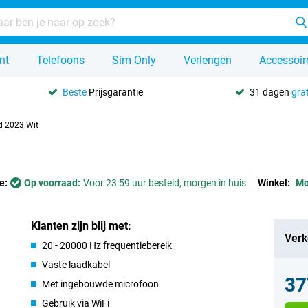
nt
Telefoons
Sim Only
Verlengen
Accessoir
Beste
Prijsgarantie
31 dagen
grat
 2023 Wit
e:
Op voorraad:
Voor 23:59 uur besteld, morgen in huis
Winkel:
Mo
Klanten zijn blij met:
Verk
20 - 20000 Hz frequentiebereik
Vaste laadkabel
37
Met ingebouwde microfoon
Gebruik via WiFi