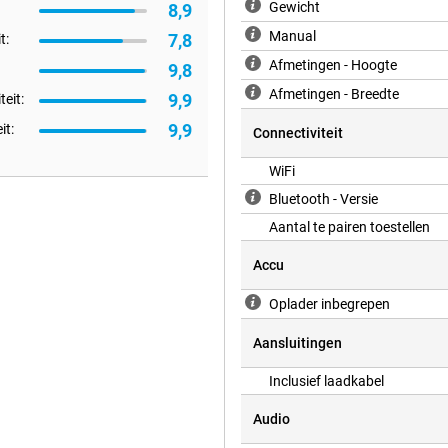
Gewicht
8,9
Manual
7,8
t:
Afmetingen - Hoogte
9,8
Afmetingen - Breedte
9,9
teit:
9,9
it:
Connectiviteit
WiFi
Bluetooth - Versie
Aantal te pairen toestellen
Accu
Oplader inbegrepen
Aansluitingen
Inclusief laadkabel
Audio