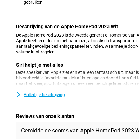
gebruiken
Minpunt
Beschrijving van de Apple HomePod 2023 Wit
De Apple HomePod 2023 is de tweede generatie HomePod van A
Apple heeft een design met naadloze, akoestisch transparante n
aanraakgevoelige bedieningspaneel te vinden, waarmee je door- 
volume kunt regelen.
Siri helpt je met alles
Deze speaker van Apple ziet er niet alleen fantastisch uit, maar i
bijvoorbeeld je favoriete muziek af laten spelen door dit aan Siri
naar het weer, sportuitslagen of even een berichtje laten sturen
je met HomeKit jouw slimme woning automatiseren, door bijvoorbe
dagelijks je gordijnen open wilt hebben of je lichten aan wilt doen
Volledige beschrijving
Optimaal geluid in elke ruimte van je huis
De Apple HomePod 2023 Wit bevat nieuwe geavanceerde computa
Reviews van onze klanten
baanbrekende luisterervaring. Daarnaast zijn er vier microfoons 
kan horen en met behulp van de ‘spatial awareness’-techniek wor
Gemiddelde scores van Apple HomePod 2023 W
voor elke ruimte. Deze innovatieve speaker weet zo waar hij het 
maakt dus niet uit of je de HomePod in de woonkamer, slaapkame