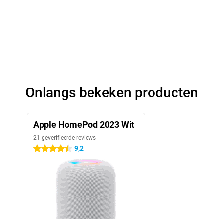
Onlangs bekeken producten
Apple HomePod 2023 Wit
21 geverifieerde reviews
9,2
4.5 sterren