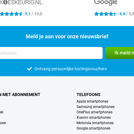
9,1
/ 10,0
4,4
/ 5,
4.6 sterren
4.4 sterren
Meld je aan voor onze nieuwsbrief
Ik meld 
Ontvang persoonlijke kortingsvouchers
N MET ABONNEMENT
TELEFOONS
Apple smartphones
Samsung smartphones
el
OnePlus smartphones
Xiaomi smartphones
euwe
Motorola smartphones
Google smartphones