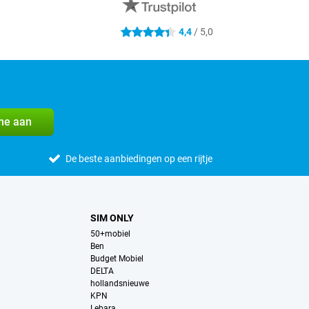
0
4,4
/ 5,0
4.4 sterren
me aan
De beste aanbiedingen op een rijtje
SIM ONLY
50+mobiel
Ben
Budget Mobiel
DELTA
hollandsnieuwe
KPN
Lebara