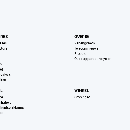
IRES
OVERIG
ases
Verlengcheck
ctors
Telecomnieuws
s
Prepaid
Oude apparaat recyclen
ns
es
peakers
ires
EL
WINKEL
pel
Groningen
iligheid
kheidsverklaring
re