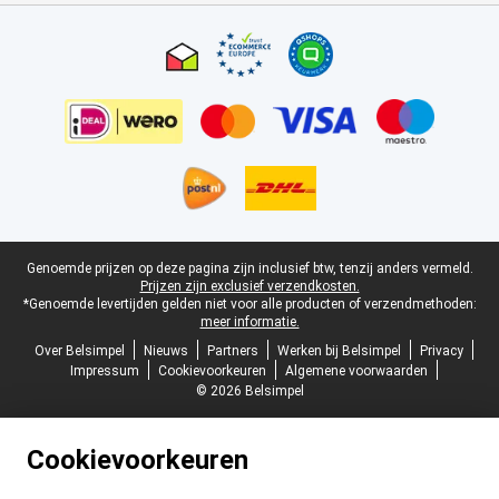
Certificaten, betaalmethoden, bezorgingsdienst partners
Juridische voettekst
Genoemde prijzen op deze pagina zijn inclusief btw, tenzij anders vermeld.
Prijzen zijn exclusief verzendkosten.
*Genoemde levertijden gelden niet voor alle producten of verzendmethoden:
meer informatie.
Over Belsimpel
Nieuws
Partners
Werken bij Belsimpel
Privacy
Impressum
Cookievoorkeuren
Algemene voorwaarden
© 2026 Belsimpel
Cookievoorkeuren