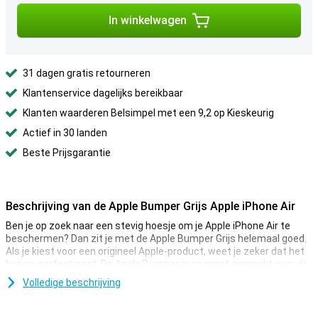
In winkelwagen
31 dagen gratis retourneren
Klantenservice dagelijks bereikbaar
Klanten waarderen Belsimpel met een 9,2 op Kieskeurig
Actief in 30 landen
Beste Prijsgarantie
Beschrijving van de Apple Bumper Grijs Apple iPhone Air
Ben je op zoek naar een stevig hoesje om je Apple iPhone Air te
beschermen? Dan zit je met de Apple Bumper Grijs helemaal goed.
Als je kiest voor een origineel Apple-product, weet je zeker dat het
hoesje perfect past. De Apple Bumper is op maat gemaakt voor de
iPhone Air. Je hoeft dus geen concessies te doen op het gebied van
Volledige beschrijving
pasvorm of kwaliteit. Alle knoppen en aansluitingen blijven volledig
toegankelijk.