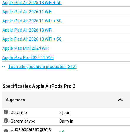
ingebouwde speakers in de oortjes en case, raak je ze nooit meer
Apple iPad Air 2025 13 WiFi + 5G
kwijt.
Apple iPad Air 2026 11 WiFi
Klaar voor slimme oordopjes die méér doen dan muziek afspelen?
Dan zijn de Apple AirPods Pro (3e generatie) iets voor jou.
Apple iPad Air 2026 11 WiFi + 5G
Apple iPad Air 2026 13 WiFi
Apple iPad Air 2026 13 WiFi + 5G
Apple iPad Mini 2024 WiFi
Apple iPad Pro 2024 11 WiFi
Toon alle geschikte producten (362)
Specificaties Apple AirPods Pro 3
Algemeen
Garantie
2 jaar
Garantietype
Carry In
Oude apparaat gratis