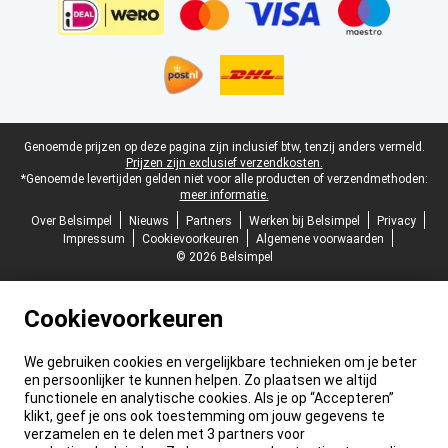
Juridische voettekst
Genoemde prijzen op deze pagina zijn inclusief btw, tenzij anders vermeld.
Prijzen zijn exclusief verzendkosten.
*Genoemde levertijden gelden niet voor alle producten of verzendmethoden:
meer informatie.
Over Belsimpel
Nieuws
Partners
Werken bij Belsimpel
Privacy
Impressum
Cookievoorkeuren
Algemene voorwaarden
© 2026 Belsimpel
Cookievoorkeuren
We gebruiken cookies en vergelijkbare technieken om je beter
en persoonlijker te kunnen helpen. Zo plaatsen we altijd
functionele en analytische cookies. Als je op “Accepteren”
klikt, geef je ons ook toestemming om jouw gegevens te
verzamelen en te delen met 3 partners voor