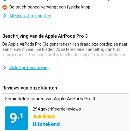
Pluspunt
De touch-paneel vervangt een fysieke knop
Minpunt
Alle plus- & minpunten
Beschrijving van de Apple AirPods Pro 3
De Apple AirPods Pro (3e generatie) tillen draadloze oordopjes naar
een nieuw niveau. Ze bieden 2x betere noise cancelling dan hun
voorganger, zitten nog comfortabeler dankzij vijf maten oordopjes
en hebben slimme functies zoals een ingebouwde hartslagsensor.
Tijdens je workout meet je direct je hartslag, zelfs bij krachttraining
Volledige beschrijving
in de sportschool. Ze zijn water- en zweetbestendig (IP57), gaan
tot 8 uur mee op één lading en de oplaadcase is gemaakt van 65%
gerecycled plastic.
Reviews van onze klanten
Slimme workout-functies en hartslagmeting
Gemiddelde scores van Apple AirPods Pro 3:
Met de ingebouwde hartslagsensor houd je je gezondheid en
inspanning goed in de gaten. Tijdens het sporten registreer je je
294 geverifieerde reviews
hartslag direct via je AirPods. Dit werkt samen met de Gezondheid-
9
,1
en Workout-apps op je iPhone. Of je nou gaat hardlopen, wandelen
4.5 sterren
of een gym workout doet, de Apple AirPods Pro (3e generatie)
Uitstekend
helpen je je prestaties te volgen, zonder extra wearables nodig te