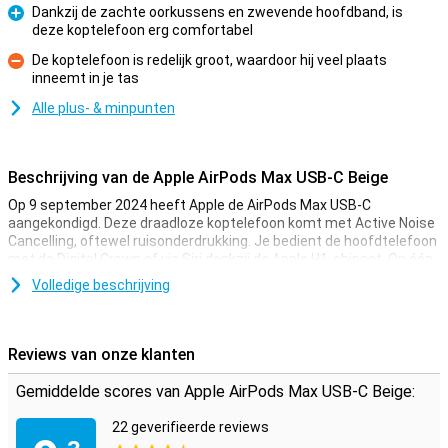
Dankzij de zachte oorkussens en zwevende hoofdband, is
deze koptelefoon erg comfortabel
Pluspunt
De koptelefoon is redelijk groot, waardoor hij veel plaats
inneemt in je tas
Minpunt
Alle plus- & minpunten
Beschrijving van de Apple AirPods Max USB-C Beige
Op 9 september 2024 heeft Apple de AirPods Max USB-C
aangekondigd. Deze draadloze koptelefoon komt met Active Noise
Cancelling, oftewel ruisonderdrukking. Je bedient de hoofdtelefoon
met de Digital Crown of via Siri dankzij de Apple H1-chipset. Op één
acculading gaat de AirPods Max USB-C zo'n twintig uur mee.
Volledige beschrijving
Vernieuwde USB-C aansluiting en kleuren
Met deze vernieuwde Apple AirPods Max USB-C Beige is er gekozen
Reviews van onze klanten
voor een hardware upgrade met USB-C aansluiting in plaats van de
Lightning connector. Hierdoor kun je kabels van je andere USB-C
Gemiddelde scores van Apple AirPods Max USB-C Beige:
producten gebruiken om je AirPods Max USB-C op te laden. Ben je
onderweg en heb je geen oplader mee? Dankzij deze vernieuwde
22 geverifieerde reviews
aansluiting hoef je bijvoorbeeld niet meer op zoek naar iemand met