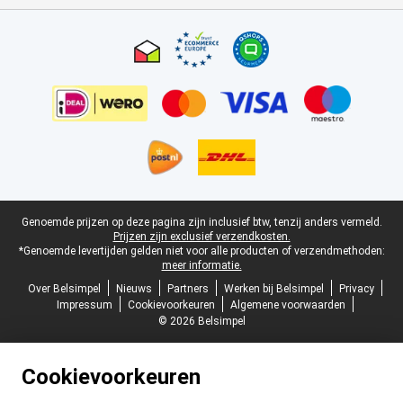
Certificaten, betaalmethoden, bezorgingsdienst partners
Juridische voettekst
Genoemde prijzen op deze pagina zijn inclusief btw, tenzij anders vermeld.
Prijzen zijn exclusief verzendkosten.
*Genoemde levertijden gelden niet voor alle producten of verzendmethoden:
meer informatie.
Over Belsimpel
Nieuws
Partners
Werken bij Belsimpel
Privacy
Impressum
Cookievoorkeuren
Algemene voorwaarden
© 2026 Belsimpel
Cookievoorkeuren