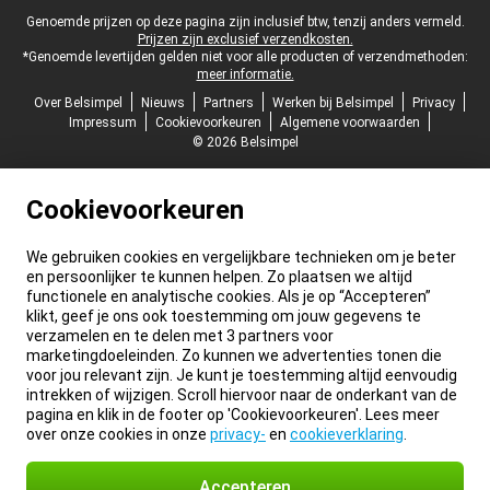
Juridische voettekst
Genoemde prijzen op deze pagina zijn inclusief btw, tenzij anders vermeld.
Prijzen zijn exclusief verzendkosten.
*Genoemde levertijden gelden niet voor alle producten of verzendmethoden:
meer informatie.
Over Belsimpel
Nieuws
Partners
Werken bij Belsimpel
Privacy
Impressum
Cookievoorkeuren
Algemene voorwaarden
© 2026 Belsimpel
Cookievoorkeuren
We gebruiken cookies en vergelijkbare technieken om je beter
en persoonlijker te kunnen helpen. Zo plaatsen we altijd
functionele en analytische cookies. Als je op “Accepteren”
klikt, geef je ons ook toestemming om jouw gegevens te
verzamelen en te delen met 3 partners voor
marketingdoeleinden. Zo kunnen we advertenties tonen die
voor jou relevant zijn. Je kunt je toestemming altijd eenvoudig
intrekken of wijzigen. Scroll hiervoor naar de onderkant van de
pagina en klik in de footer op 'Cookievoorkeuren'. Lees meer
over onze cookies in onze
privacy-
en
cookieverklaring
.
Accepteren