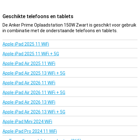
Met twee USB-C poorten en een USB-A poort is dit oplaadstation
geschikt voor bijna elk apparaat. Van iPhones en Android-telefoons
tot laptops en draadloze oortjes: je hebt altijd de juiste aansluiting
Geschikte telefoons en tablets
bij de hand. Zo hoef je nooit meer te zoeken naar verschillende
De Anker Prime Oplaadstation 150W Zwart is geschikt voor gebruik
opladers of stopcontacten.
in combinatie met de onderstaande telefoons en tablets.
PowerIQ 4.0
Apple iPad 2025 11 WiFi
Dankzij PowerIQ 4.0 detecteert het station automatisch welke
apparaten je aansluit. Vervolgens past het de verdeling van het
Apple iPad 2025 11 WiFi + 5G
vermogen slim aan, zodat elk apparaat precies krijgt wat het nodig
Apple iPad Air 2025 11 WiFi
heeft. Zo laad je je laptop efficiënt op, zonder dat je telefoon of
oortjes achterblijven. Je haalt dus altijd het maximale uit elke poort.
Apple iPad Air 2025 13 WiFi + 5G
Handige app
Apple iPad Air 2026 11 WiFi
Verbind het Anker Prime Oplaadstation 150W Zwart via Bluetooth
Apple iPad Air 2026 11 WiFi + 5G
of WiFi met de Anker-app en krijg direct inzicht in real-time
laadgegevens. Zo zie je precies hoeveel stroom elk apparaat
Apple iPad Air 2026 13 WiFi
ontvangt. Ook kun je eenvoudig OTA-updates installeren, poorten
Apple iPad Air 2026 13 WiFi + 5G
in- of uitschakelen of timers instellen voor meer controle over je
laadsessies. Handig als je bijvoorbeeld ’s nachts wilt laden.
Apple iPad Mini 2024 WiFi
Veiligheid
Apple iPad Pro 2024 11 WiFi
Veiligheid staat voorop. Met ActiveShield 4.0 meet het