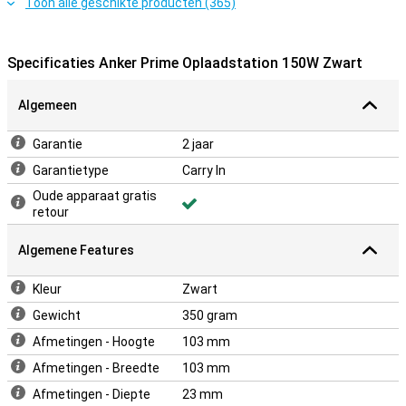
Toon alle geschikte producten (365)
oplaadstation meer dan 10 miljoen keer per dag de temperatuur. Dit
voorkomt oververhitting en zorgt ervoor dat elk apparaat veilig en
stabiel wordt opgeladen. Zo hoef jij je geen zorgen te maken, zelfs
niet als je meerdere apparaten tegelijk gebruikt.
Specificaties Anker Prime Oplaadstation 150W Zwart
Algemeen
Garantie
2 jaar
Garantietype
Carry In
Oude apparaat gratis
retour
Algemene Features
Kleur
Zwart
Gewicht
350 gram
Afmetingen - Hoogte
103 mm
Afmetingen - Breedte
103 mm
Afmetingen - Diepte
23 mm