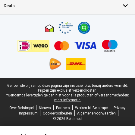
Deals
Certificaten, betaalmethoden, bezorgingsdienst partners
Juridische voettekst
Genoemde prijzen op deze pagina zijn inclusief btw, tenzij anders vermeld.
Prijzen zijn exclusief verzendkosten.
*Genoemde levertijden gelden niet voor alle producten of verzendmethoden:
meer informatie.
Over Belsimpel
Nieuws
Partners
Werken bij Belsimpel
Privacy
Impressum
Cookievoorkeuren
Algemene voorwaarden
© 2026 Belsimpel