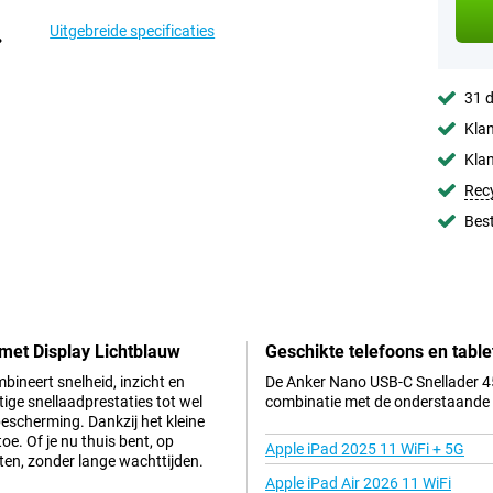
Uitgebreide specificaties
31 d
Klan
Klan
Rec
Best
met Display Lichtblauw
Geschikte telefoons en table
ineert snelheid, inzicht en
De Anker Nano USB-C Snellader 45
ige snellaadprestaties tot wel
combinatie met de onderstaande t
bescherming. Dankzij het kleine
e. Of je nu thuis bent, op
Apple iPad 2025 11 WiFi + 5G
aten, zonder lange wachttijden.
Apple iPad Air 2026 11 WiFi