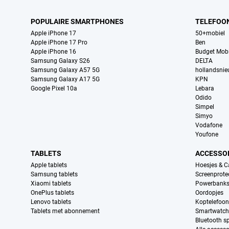
POPULAIRE SMARTPHONES
TELEFOO
Apple iPhone 17
50+mobiel
Apple iPhone 17 Pro
Ben
Apple iPhone 16
Budget Mobi
Samsung Galaxy S26
DELTA
Samsung Galaxy A57 5G
hollandsni
Samsung Galaxy A17 5G
KPN
Google Pixel 10a
Lebara
Odido
Simpel
Simyo
Vodafone
Youfone
TABLETS
ACCESSO
Apple tablets
Hoesjes & C
Samsung tablets
Screenprote
Xiaomi tablets
Powerbank
OnePlus tablets
Oordopjes
Lenovo tablets
Koptelefoo
Tablets met abonnement
Smartwatch
Bluetooth s