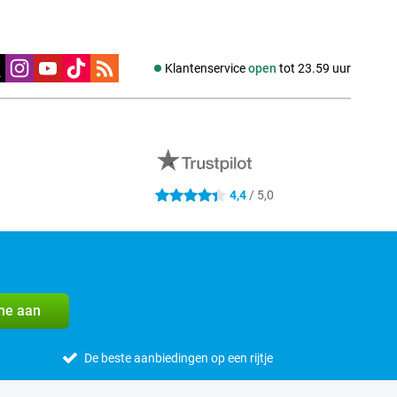
edia
Klantenservice
open
tot 23.59 uur
0
4,4
/ 5,0
4.4 sterren
me aan
De beste aanbiedingen op een rijtje