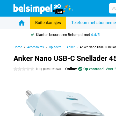
Buitenkansjes
Telefoon met abonneme
Klanten beoordelen Belsimpel met
4.4/5
Home
Accessoires
Opladers
Anker
Anker Nano USB-C Snella
Anker Nano USB-C Snellader 45
Online:
Op voorraad:
Voor 2
0 sterren
Nog geen reviews