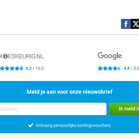
Social m
9,2
/ 10,0
4,4
/ 5,
4.6 sterren
4.4 sterren
Meld je aan voor onze nieuwsbrief
Ik meld 
Ontvang persoonlijke kortingsvouchers