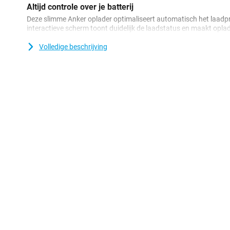
Altijd controle over je batterij
Deze slimme Anker oplader optimaliseert automatisch het laadpr
interactieve scherm toont duidelijk de laadstatus en maakt opla
overzichtelijker. Je ziet in één oogopslag hoe snel je apparaat op
Zo laad je niet alleen snel op, maar houd je ook grip op je batteri
Volledige beschrijving