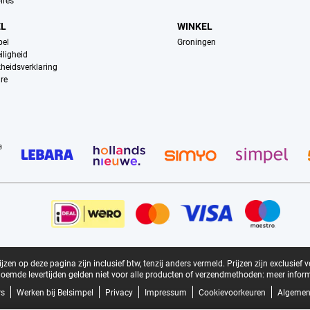
ires
EL
WINKEL
pel
Groningen
iligheid
kheidsverklaring
re
zen op deze pagina zijn inclusief btw, tenzij anders vermeld.
Prijzen zijn exclusief 
oemde levertijden gelden niet voor alle producten of verzendmethoden:
meer inform
rs
Werken bij Belsimpel
Privacy
Impressum
Cookievoorkeuren
Algemen