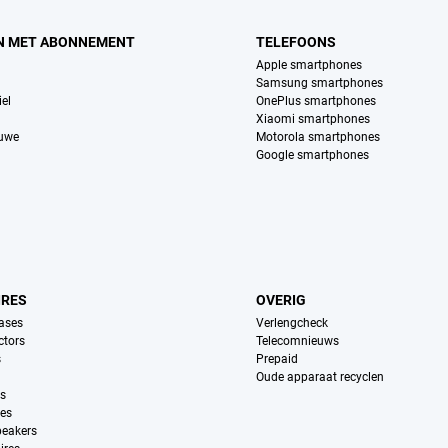
N MET ABONNEMENT
TELEFOONS
Apple smartphones
Samsung smartphones
el
OnePlus smartphones
Xiaomi smartphones
euwe
Motorola smartphones
Google smartphones
IRES
OVERIG
ases
Verlengcheck
ctors
Telecomnieuws
s
Prepaid
Oude apparaat recyclen
ns
es
peakers