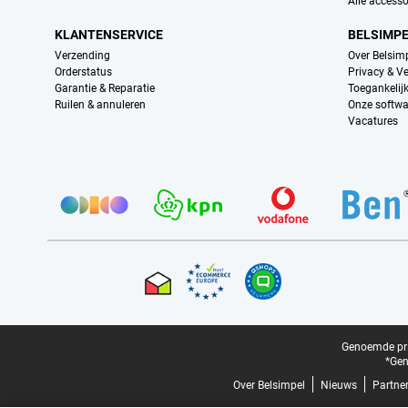
Alle accesso
KLANTENSERVICE
BELSIMP
Verzending
Over Belsim
Orderstatus
Privacy & Ve
Garantie & Reparatie
Toegankelij
Ruilen & annuleren
Onze softwa
Vacatures
Provider partners
Certificaten, betaalmethoden, bezorgingsdienst partners
Juridische voettekst
Genoemde prij
*Gen
Over Belsimpel
Nieuws
Partne