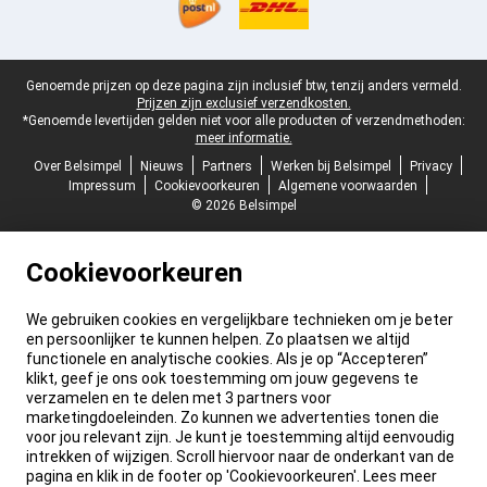
Juridische voettekst
Genoemde prijzen op deze pagina zijn inclusief btw, tenzij anders vermeld.
Prijzen zijn exclusief verzendkosten.
*Genoemde levertijden gelden niet voor alle producten of verzendmethoden:
meer informatie.
Over Belsimpel
Nieuws
Partners
Werken bij Belsimpel
Privacy
Impressum
Cookievoorkeuren
Algemene voorwaarden
© 2026 Belsimpel
Cookievoorkeuren
We gebruiken cookies en vergelijkbare technieken om je beter
en persoonlijker te kunnen helpen. Zo plaatsen we altijd
functionele en analytische cookies. Als je op “Accepteren”
klikt, geef je ons ook toestemming om jouw gegevens te
verzamelen en te delen met 3 partners voor
marketingdoeleinden. Zo kunnen we advertenties tonen die
voor jou relevant zijn. Je kunt je toestemming altijd eenvoudig
intrekken of wijzigen. Scroll hiervoor naar de onderkant van de
pagina en klik in de footer op 'Cookievoorkeuren'. Lees meer