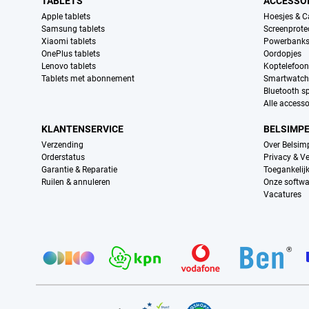
TABLETS
ACCESSO
Apple tablets
Hoesjes & C
Samsung tablets
Screenprote
Xiaomi tablets
Powerbank
OnePlus tablets
Oordopjes
Lenovo tablets
Koptelefoo
Tablets met abonnement
Smartwatch
Bluetooth s
Alle accesso
KLANTENSERVICE
BELSIMP
Verzending
Over Belsim
Orderstatus
Privacy & Ve
Garantie & Reparatie
Toegankelij
Ruilen & annuleren
Onze softwa
Vacatures
Provider partners
Certificaten, betaalmethoden, bezorgingsdienst partners