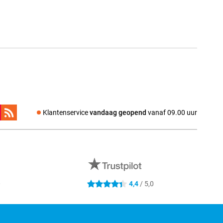
Klantenservice
vandaag geopend
vanaf 09.00 uur
0
4,4
/ 5,0
4.4 sterren