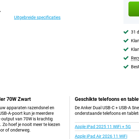
Uitgebreide specificaties
31 d
Klan
Klan
Rec
Best
der 70W Zwart
Geschikte telefoons en table
ouw apparaten razendsnel en
De Anker Dual USB-C + USB-A Snel
 USB-A-poort kun je meerdere
onderstaande telefoons en tablet
e output van 70W is krachtig
. Zo hoef je nooit meer te kiezen
Apple iPad 2025 11 WiFi + 5G
oor of onderweg.
Apple iPad Air 2026 11 WiFi