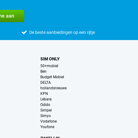
me aan
De beste aanbiedingen op een rijtje
SIM ONLY
50+mobiel
Ben
Budget Mobiel
DELTA
hollandsnieuwe
KPN
Lebara
Odido
Simpel
Simyo
Vodafone
Youfone