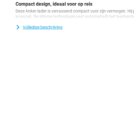
Compact design, ideaal voor op reis
Deze Anker-lader is verrassend compact voor zijn vermogen. Hij pas
je jaszak. De slimme technologie past automatisch het laadverm
toestel precies krijgt wat het nodig heeft. Zo blijft je batterij in to
Volledige beschrijving