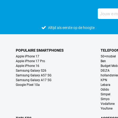
Altijd als eerste op de hoogte
POPULAIRE SMARTPHONES
TELEFOO
Apple iPhone 17
50+mobiel
Apple iPhone 17 Pro
Ben
Apple iPhone 16
Budget Mobi
Samsung Galaxy S26
DELTA
Samsung Galaxy A57 5G
hollandsni
Samsung Galaxy A17 5G
KPN
Google Pixel 10a
Lebara
Odido
Simpel
Simyo
Vodafone
Youfone