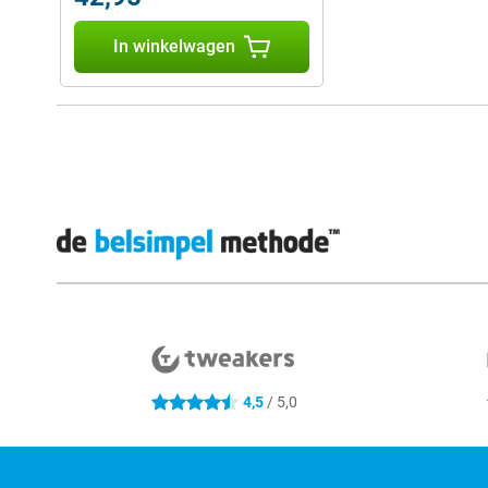
In winkelwagen
Externe winkelbeoordelingen
4,5
/ 5,0
4.5 sterren