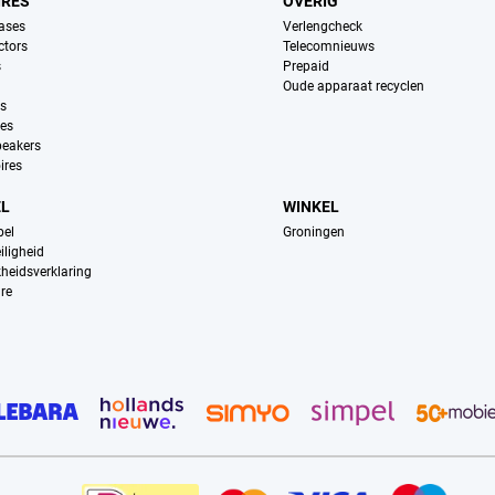
IRES
OVERIG
ases
Verlengcheck
ctors
Telecomnieuws
s
Prepaid
Oude apparaat recyclen
ns
es
peakers
ires
EL
WINKEL
pel
Groningen
iligheid
kheidsverklaring
re