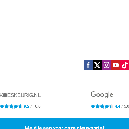
Social media
9,2
/ 10,0
4,4
/ 5,
4.6 sterren
4.4 sterren
Meld je aan voor onze nieuwsbrief