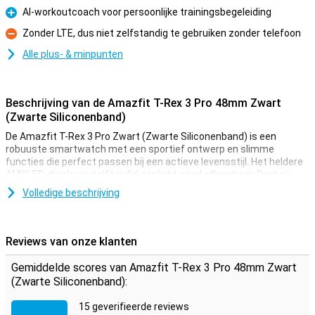
AI-workoutcoach voor persoonlijke trainingsbegeleiding
Pluspunt
Zonder LTE, dus niet zelfstandig te gebruiken zonder telefoon
Minpunt
Alle plus- & minpunten
Beschrijving van de Amazfit T-Rex 3 Pro 48mm Zwart
(Zwarte Siliconenband)
De Amazfit T-Rex 3 Pro Zwart (Zwarte Siliconenband) is een
robuuste smartwatch met een sportief ontwerp en slimme
functies die perfect passen bij een actieve levensstijl. Het heldere
AMOLED-display is zelfs in fel zonlicht goed afleesbaar. Dankzij
nauwkeurige GPS, offline kaarten en spraakbediening blijf je altijd
Volledige beschrijving
en overal goed geïnformeerd. AI-workoutcoaching helpt je om
slimmer te trainen, en met geavanceerde privacy-instellingen houd
jij zelf controle over je gegevens. De duurzame behuizing is
bestand tegen extreme omstandigheden. Dit horloge is jouw ideale
Reviews van onze klanten
smartwatch, van sportschool tot bergtop.
Gemiddelde scores van Amazfit T-Rex 3 Pro 48mm Zwart
Helder AMOLED-display
(Zwarte Siliconenband):
Het 1.5 inch AMOLED-scherm van de T-Rex 3 Pro zorgt ervoor dat je
15 geverifieerde reviews
altijd goed zicht hebt op je data. Met een resolutie van 480x480