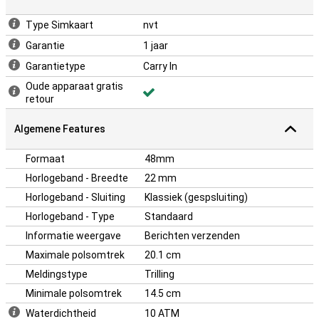
Ontworpen voor extreme omstandigheden
Type Simkaart
nvt
De T-Rex 3 Pro is gebouwd als een tank. Het horloge voldoet aan 15
Garantie
1 jaar
militaire duurzaamheidstests en is bestand tegen temperaturen
van -30°C tot 70°C. Ook stof, schokken en vocht deren dit horloge
Garantietype
Carry In
niet. Met een waterdichtheid tot 10 ATM kun je hem zorgeloos
Oude apparaat gratis
dragen tijdens zwemmen, snorkelen of outdooractiviteiten in de
retour
regen. De comfortabele siliconenband zorgt ervoor dat het horloge
goed blijft zitten, zelfs tijdens intensieve trainingen. Met deze
Algemene Features
smartwatch kun je elk avontuur aan.
Formaat
48mm
Horlogeband - Breedte
22 mm
Horlogeband - Sluiting
Klassiek (gespsluiting)
Horlogeband - Type
Standaard
Informatie weergave
Berichten verzenden
Maximale polsomtrek
20.1 cm
Meldingstype
Trilling
Minimale polsomtrek
14.5 cm
Waterdichtheid
10 ATM