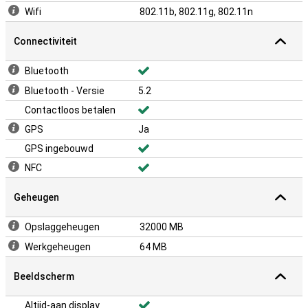
Wifi
802.11b, 802.11g, 802.11n
Connectiviteit
Bluetooth
Bluetooth - Versie
5.2
Contactloos betalen
GPS
Ja
GPS ingebouwd
NFC
Geheugen
Opslaggeheugen
32000 MB
Werkgeheugen
64 MB
Beeldscherm
Altijd-aan display