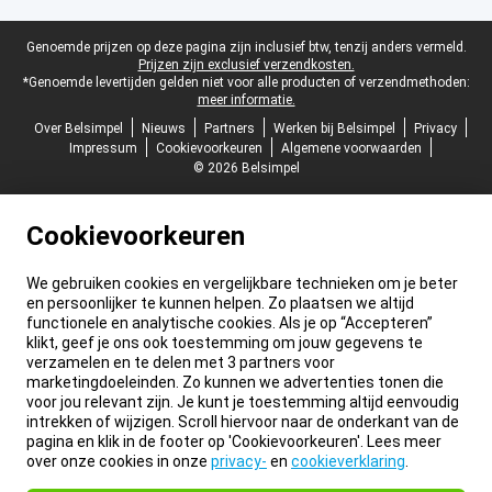
Juridische voettekst
Genoemde prijzen op deze pagina zijn inclusief btw, tenzij anders vermeld.
Prijzen zijn exclusief verzendkosten.
*Genoemde levertijden gelden niet voor alle producten of verzendmethoden:
meer informatie.
Over Belsimpel
Nieuws
Partners
Werken bij Belsimpel
Privacy
Impressum
Cookievoorkeuren
Algemene voorwaarden
© 2026 Belsimpel
Cookievoorkeuren
We gebruiken cookies en vergelijkbare technieken om je beter
en persoonlijker te kunnen helpen. Zo plaatsen we altijd
functionele en analytische cookies. Als je op “Accepteren”
klikt, geef je ons ook toestemming om jouw gegevens te
verzamelen en te delen met 3 partners voor
marketingdoeleinden. Zo kunnen we advertenties tonen die
voor jou relevant zijn. Je kunt je toestemming altijd eenvoudig
intrekken of wijzigen. Scroll hiervoor naar de onderkant van de
pagina en klik in de footer op 'Cookievoorkeuren'. Lees meer
over onze cookies in onze
privacy-
en
cookieverklaring
.